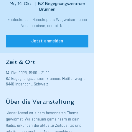
Mi., 14. Okt.
  |  
BZ Begegnungszentrum
Brunnen
Entdecke dein Horoskop als Wegweiser - ohne
Vorkenntnisse, nur mit Neugier.
Jetzt anmelden
Zeit & Ort
14. Okt. 2026, 19:00 – 21:00
BZ Begegnungszentrum Brunnen, Mettlenweg 1,
6440 Ingenbohl, Schweiz
Über die Veranstaltung
 Jeder Abend ist einem besonderen Thema 
gewidmet. Wir schauen gemeinsam in dein 
Radix, erkunden die aktuelle Zeitqualität und 
arbeiten neu auch mit Numerosophie und 