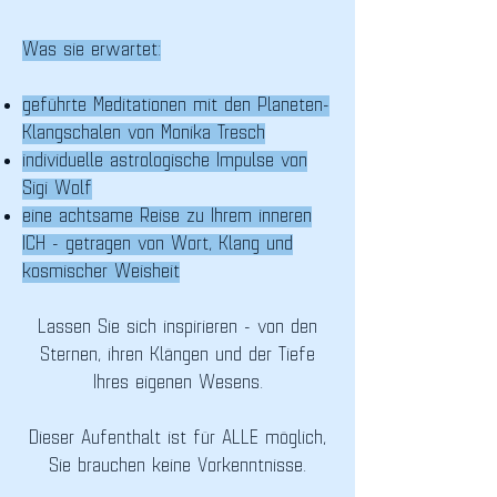
Was sie erwartet:
geführte Meditationen mit den Planeten-
Klangschalen von Monika Tresch
individuelle astrologische Impulse von
Sigi Wolf
eine achtsame Reise zu Ihrem inneren
ICH - getragen von Wort, Klang und
kosmischer Weisheit
Lassen Sie sich inspirieren - von den
Sternen, ihren Klängen und der Tiefe
Ihres eigenen Wesens.
Dieser Aufenthalt ist für ALLE möglich,
Sie brauchen keine Vorkenntnisse.