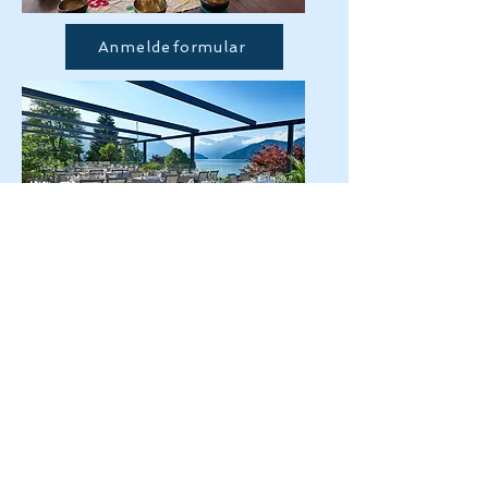
Anmeldeformular
Treffpunkt und Abschluss:
Wir treffen uns am Sonntag um 10:00 Uhr
im Hotel Alexander & Gerbi in Weggis am
Vierwaldstättersee im Kanton Luzern -
Schweiz.
Am Mittwoch gegen 15:00 Uhr können
sich alle entspannt auf die Heimreise
begeben.