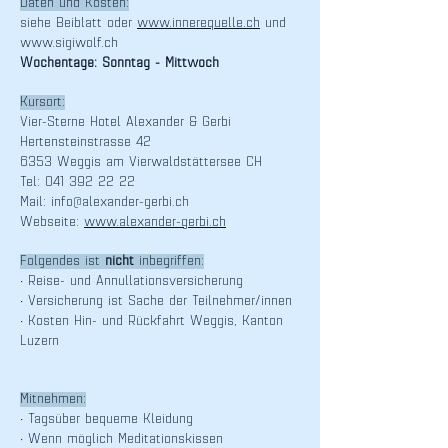
Daten und Kosten:
siehe Beiblatt oder
www.innerequelle.ch
und
www.sigiwolf.ch
Wochentage: Sonntag - Mittwoch
Kursort:
Vier-Sterne Hotel Alexander & Gerbi
Hertensteinstrasse 42
6353 Weggis am Vierwaldstättersee CH
Tel: 041 392 22 22
Mail: info@alexander-gerbi.ch
Webseite:
www.alexander-gerbi.ch
Folgendes ist
nicht
inbegriffen:
• Reise- und Annullationsversicherung
• Versicherung ist Sache der Teilnehmer/innen
• Kosten Hin- und Rückfahrt Weggis, Kanton
Luzern
Mitnehmen:
• Tagsüber bequeme Kleidung
• Wenn möglich Meditationskissen