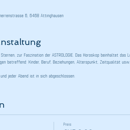
eiherrenstrasse 6, 6468 Attinghausen
anstaltung
 Sternen, zur Faszination der ASTROLOGIE. Das Horoskop beinhaltet das 
en betreffend: Kinder, Beruf, Beziehungen, Alterspunkt, Zeitqualität usw
und jeder Abend ist in sich abgeschlossen.
en
Preis