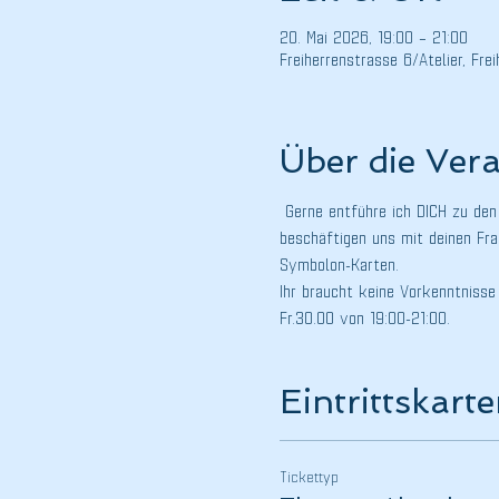
20. Mai 2026, 19:00 – 21:00
Freiherrenstrasse 6/Atelier, Fr
Über die Ver
 Gerne entführe ich DICH zu den
beschäftigen uns mit deinen Frag
Symbolon-Karten.
Ihr braucht keine Vorkenntnisse 
Fr.30.00 von 19:00-21:00.
Eintrittskart
Tickettyp