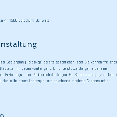
ai 4, 4500 Solothurn, Schweiz
anstaltung
ser Seelenplan (Horoskop) bereits geschrieben, aber Sie können frei ents
testellen im Leben weiter geht. Ich unterstütze Sie gerne bei einer
-, Erziehungs- oder Partnerschaftsfragen. Ein Solarhoroskop (von Gebur
blicke in Ihr neues Lebensjahr und beschreibt mögliche Chancen oder
en