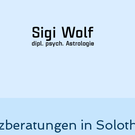
eranstaltungen/Seminar
Über mich
Presse
zberatungen in Solot